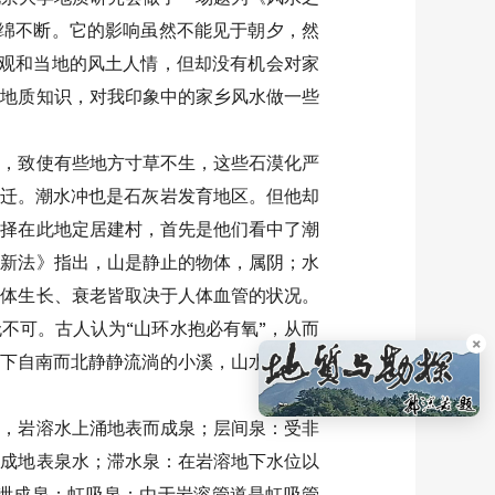
连绵不断。它的影响虽然不能见于朝夕，然
景观和当地的风土人情，但却没有机会对家
些地质知识，对我印象中的家乡风水做一些
水，致使有些地方寸草不生，这些石漠化严
搬迁。潮水冲也是石灰岩发育地区。但他却
选择在此地定居建村，首先是他们看中了潮
理新法》指出，山是静止的物体，属阴；水
人体生长、衰老皆取决于人体血管的状况。
不可。古人认为“山环水抱必有氧”，从而
×
脚下自南而北静静流淌的小溪，山水相依，
挡，岩溶水上涌地表而成泉；层间泉：受非
涌成地表泉水；滞水泉：在岩溶地下水位以
泄成泉；虹吸泉：由于岩溶管道是虹吸管