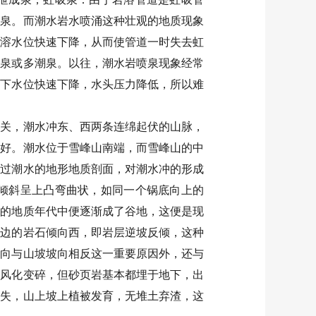
吸泉。而潮水岩水喷涌这种壮观的地质现象
岩溶水位快速下降，从而使管道一时失去虹
汐泉或多潮泉。以往，潮水岩喷泉现象经常
地下水位快速下降，水头压力降低，所以难
相关，潮水冲东、西两条连绵起伏的山脉，
美好。潮水位于雪峰山南端，而雪峰山的中
测过潮水的地形地质剖面，对潮水冲的形成
倾斜呈上凸弯曲状，如同一个锅底向上的
长的地质年代中便逐渐成了谷地，这便是现
西边的岩石倾向西，即岩层逆坡反倾，这种
倾向与山坡坡向相反这一重要原因外，还与
易风化变碎，但砂页岩基本都埋于地下，出
流失，山上坡上植被发育，无堆土弃渣，这