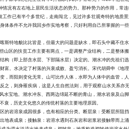
种情况有左右地上居民生活状态的势力。那种势力的作用，常
技工作已有半个多世纪，走南闯北，见过许多壮观奇特的地质
身体条件不允许我回乡作实地考察，只好利用自己所掌握的一
喀斯特地貌比比皆是，但最大的问题是缺水，即石头中藏不住
这些山区的扶贫工作主要有两点，一是调整产业结构，二是整体
结构（即上部含水层、下部隔水层）决定的。潮水冲的先祖们
财富。水决定了村落的兴衰成败、盈亏消长。宋代胡舜申《地
变，而阳则变化无常。山可比作人体，水即为人体中的血管，
反之，则身罹疾病，这是人生自然法则，用于观察山水关系亦无
的风水宝地。潮水冲东、西两边绵延不断的青山，潮水岩泉及山
不衰，历史文化悠久的传统村落的主要地理原因。
区的岩溶泉成因很多，也有相应的分类。断层泉：受断层所阻
出地表成泉；接触泉：岩溶水遇到石灰岩和岩浆岩接触带而上
而成为滞水溢流出地表成泉；褶皱泉：地质构造褶皱使岩溶水外