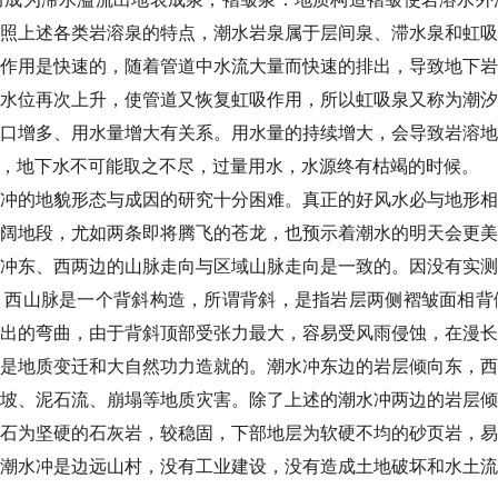
照上述各类岩溶泉的特点，潮水岩泉属于层间泉、滞水泉和虹
作用是快速的，随着管道中水流大量而快速的排出，导致地下
水位再次上升，使管道又恢复虹吸作用，所以虹吸泉又称为潮
口增多、用水量增大有关系。用水量的持续增大，会导致岩溶
，地下水不可能取之不尽，过量用水，水源终有枯竭的时候。
冲的地貌形态与成因的研究十分困难。真正的好风水必与地形
阔地段，尤如两条即将腾飞的苍龙，也预示着潮水的明天会更
冲东、西两边的山脉走向与区域山脉走向是一致的。因没有实
、西山脉是一个背斜构造，所谓背斜，是指岩层两侧褶皱面相背
出的弯曲，由于背斜顶部受张力最大，容易受风雨侵蚀，在漫
是地质变迁和大自然功力造就的。潮水冲东边的岩层倾向东，
坡、泥石流、崩塌等地质灾害。除了上述的潮水冲两边的岩层
石为坚硬的石灰岩，较稳固，下部地层为软硬不均的砂页岩，
潮水冲是边远山村，没有工业建设，没有造成土地破坏和水土