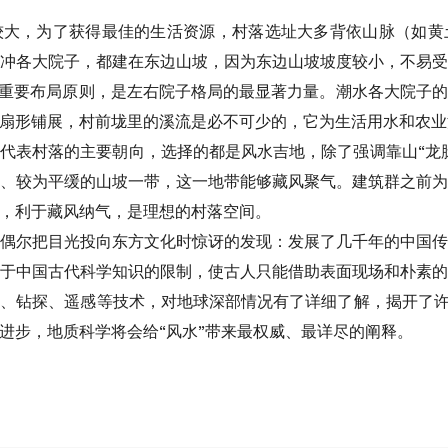
较大，为了获得最佳的生活资源，村落选址大多背依山脉（如黄
冲各大院子，都建在东边山坡，因为东边山坡坡度较小，不易
的重要布局原则，是左右院子格局的最显著力量。潮水各大院子
扇形铺展，村前垅里的溪流是必不可少的，它为生活用水和农业
代表村落的主要朝向，选择的都是风水吉地，除了强调靠山“龙
、较为平缓的山坡一带，这一地带能够藏风聚气。建筑群之前
，利于藏风纳气，是理想的村落空间。
偶尔把目光投向东方文化时惊讶的发现：发展了几千年的中国
于中国古代科学知识的限制，使古人只能借助表面现场和朴素
、钻探、遥感等技术，对地球深部情况有了详细了解，揭开了许
进步，地质科学将会给“风水”带来最权威、最详尽的阐释。