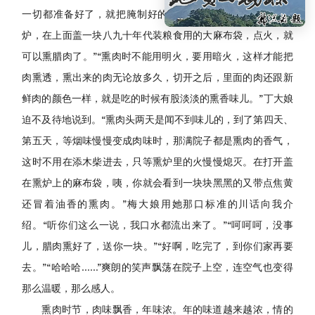
一切都准备好了，就把腌制好的鸡鸭鱼肉还有香肠都挂进熏
炉，在上面盖一块八九十年代装粮食用的大麻布袋，点火，就
可以熏腊肉了。”“熏肉时不能用明火，要用暗火，这样才能把
肉熏透，熏出来的肉无论放多久，切开之后，里面的肉还跟新
鲜肉的颜色一样，就是吃的时候有股淡淡的熏香味儿。”丁大娘
迫不及待地说到。“熏肉头两天是闻不到味儿的，到了第四天、
第五天，等烟味慢慢变成肉味时，那满院子都是熏肉的香气，
这时不用在添木柴进去，只等熏炉里的火慢慢熄灭。在打开盖
在熏炉上的麻布袋，咦，你就会看到一块块黑黑的又带点焦黄
还冒着油香的熏肉。”梅大娘用她那口标准的川话向我介
绍。“听你们这么一说，我口水都流出来了。”“呵呵呵，没事
儿，腊肉熏好了，送你一块。”“好啊，吃完了，到你们家再要
去。”“哈哈哈……”爽朗的笑声飘荡在院子上空，连空气也变得
那么温暖，那么感人。
熏肉时节，肉味飘香，年味浓。年的味道越来越浓，情的