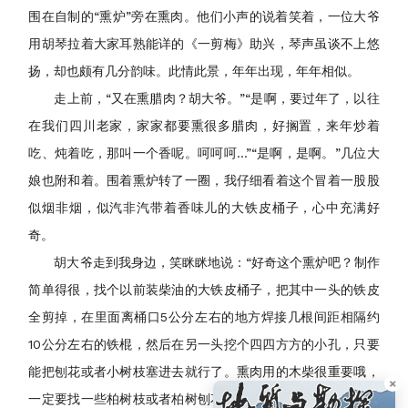
围在自制的“熏炉”旁在熏肉。他们小声的说着笑着，一位大爷
用胡琴拉着大家耳熟能详的《一剪梅》助兴，琴声虽谈不上悠
扬，却也颇有几分韵味。此情此景，年年出现，年年相似。
走上前，“又在熏腊肉？胡大爷。”“是啊，要过年了，以往
在我们四川老家，家家都要熏很多腊肉，好搁置，来年炒着
吃、炖着吃，那叫一个香呢。呵呵呵...”“是啊，是啊。”几位大
娘也附和着。围着熏炉转了一圈，我仔细看着这个冒着一股股
似烟非烟，似汽非汽带着香味儿的大铁皮桶子，心中充满好
奇。
胡大爷走到我身边，笑眯眯地说：“好奇这个熏炉吧？制作
简单得很，找个以前装柴油的大铁皮桶子，把其中一头的铁皮
全剪掉，在里面离桶口5公分左右的地方焊接几根间距相隔约
10公分左右的铁棍，然后在另一头挖个四四方方的小孔，只要
能把刨花或者小树枝塞进去就行了。熏肉用的木柴很重要哦，
×
一定要找一些柏树枝或者柏树刨花，这样熏出来的肉才香呢。