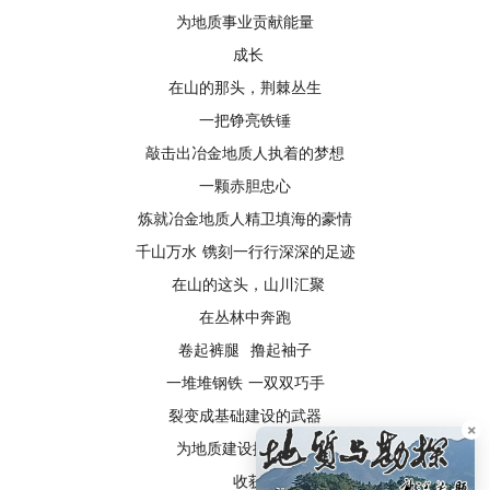
为地质事业贡献能量
成长
在山的那头，荆棘丛生
一把铮亮铁锤
敲击出冶金地质人执着的梦想
一颗赤胆忠心
炼就冶金地质人精卫填海的豪情
千山万水 镌刻一行行深深的足迹
在山的这头，山川汇聚
在丛林中奔跑
卷起裤腿 撸起袖子
一堆堆钢铁 一双双巧手
裂变成基础建设的武器
×
为地质建设振臂呐喊
收获