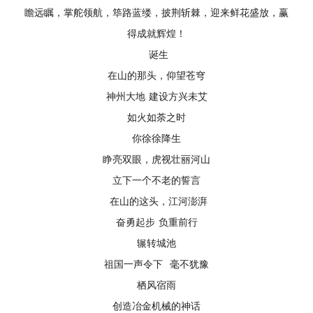
瞻远瞩，掌舵领航，筚路蓝缕，披荆斩棘，迎来鲜花盛放，赢
得成就辉煌！
诞生
在山的那头，仰望苍穹
神州大地 建设方兴未艾
如火如荼之时
你徐徐降生
睁亮双眼，虎视壮丽河山
立下一个不老的誓言
在山的这头，江河澎湃
奋勇起步 负重前行
辗转城池
祖国一声令下 毫不犹豫
栖风宿雨
创造冶金机械的神话