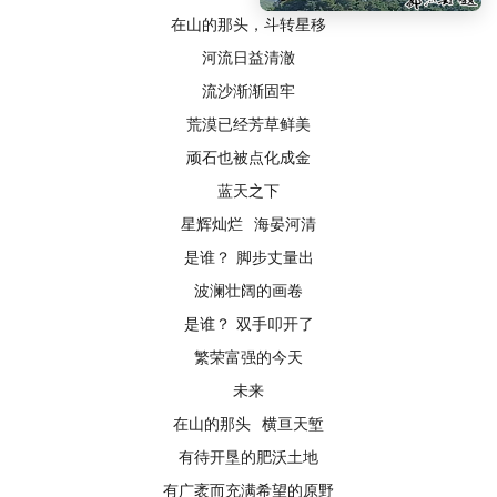
在山的那头，斗转星移
河流日益清澈
流沙渐渐固牢
荒漠已经芳草鲜美
顽石也被点化成金
蓝天之下
星辉灿烂 海晏河清
是谁？ 脚步丈量出
波澜壮阔的画卷
是谁？ 双手叩开了
繁荣富强的今天
未来
在山的那头 横亘天堑
有待开垦的肥沃土地
有广袤而充满希望的原野