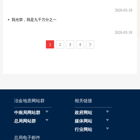
2026-03-18
我光荣，我是九千万分之一
2026-03-18
1
2
3
4
冶金地质网站群
相关链接
中南局网站群
政府网站
总局网站群
媒体网站
行业网站
总局电子邮件