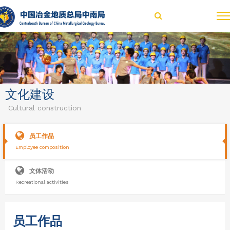
文化建设
Cultural construction
员工作品
Employee composition
文体活动
Recreational activities
员工作品